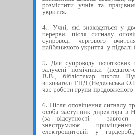
розмістити учнів та працівн
укриття.
4.. Учні, які знаходяться у дв
перерви, після сигналу опо
супроводі чергового вчит
найближчого укриття у підвалі ї
5. Для супроводу початкових 
залучені помічники (педагог-
В.В., бібліотекар школи П
вихователі ГПД (Недельська О.П
час роботи групи продовженого 
6. Після оповіщення сигналу тр
особа заступник директора з 
(за відсутності – завгосп
знеструмлює приміщен
електрощитовій у гардероб