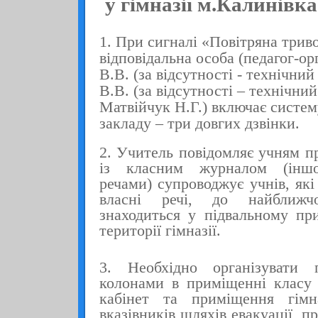
у гімназії м.Калинівк
1. При сигналі «Повітряна трив
відповідальна особа (педагог-о
В.В. (за відсутності - технічни
В.В. (за відсутності – технічни
Матвійчук Н.Г.) включає систе
закладу – три довгих дзвінки.
2. Учитель повідомляє учням пр
із класним журналом (іншо
речами) супроводжує учнів, які
власні речі, до найближч
знаходиться у підвальному пр
території гімназії.
3. Необхідно організувати 
колонами в приміщенні класу
кабінет та приміщення гімна
вказівників шляхів евакуації, п