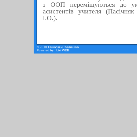
з ООП переміщуються до ук
асистентів учителя (Пасічня
І.О.).
© 2010 Гімназія м. Калинівка
Powered by :
Likt WEB