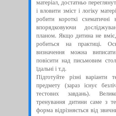
матеріал, достатньо переглян
і вловити зміст і логіку мате
робити короткі схематичні в
впорядковуючи досліджува
планом. Якщо дитина не вміє,
робиться на практиці. Ос
визначення можна виписат
повісити над письмовим стол
їдальні і т.д.
Підготуйте різні варіанти т
предмету (зараз існує безлі
тестових завдань). Вели
тренування дитини саме з те
форма відрізняється від звич