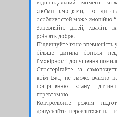
відповідальний момент мож
своїми емоціями, то дитин
особливостей може емоційно “з
Запевняйте дітей, хваліть 
роблять добре.
Підвищуйте їхню впевненість 
більше дитина боїться нев
ймовірності допущення помил
Спостерігайте за самопочутт
крім Вас, не зможе вчасно по
погіршенню стану дитини
перевтомою.
Контролюйте режим підгот
допускайте перевантажень, п