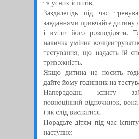
та усних іспитів.
Заздалегідь під час тренув
завданнями привчайте дитину о
і вміти його розподіляти. Т
навичка уміння концентрувати
тестування, що надасть їй сп
тривожність.
Якщо дитина не носить годи
дайте йому годинник на тестув
Напередодні іспиту заб
повноцінний відпочинок, вона
і як слід виспатися.
Порадьте дітям під час іспит
наступне: