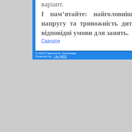
варіант.
І пам’ятайте: найголовні
напругу та тривожність дит
відповідні умови для занять.
Скачати
© 2010 Гімназія м. Калинівка
Powered by :
Likt WEB