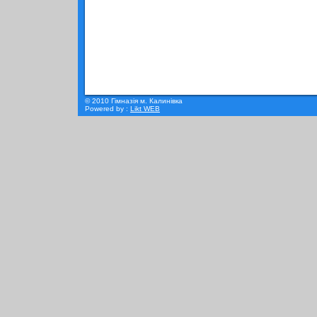
© 2010 Гімназія м. Калинівка
Powered by :
Likt WEB