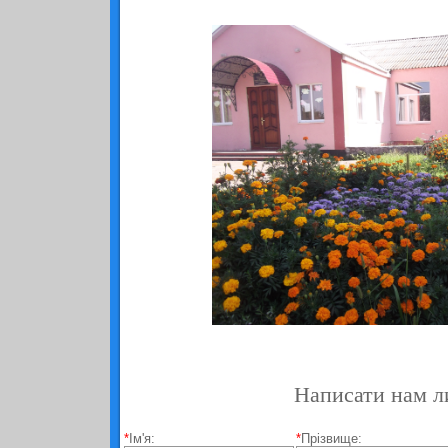
Написати нам л
*
Ім'я:
*
Прізвище: