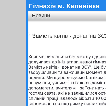
Гімназія м. Калинівка
Новини
" Замість квітів - донат на ЗС
Хочемо висловити безмежну вдячніс
долучився до ініціативи нашої гімназ
Замість квітів- донат на ЗСУ". Це б
зворушливий та важливий момент дл
родини. Ми щиро дякуємо батькам з
розуміння, учням- за їхню свідомість
допомагати, вчителям- за їхнє натх
гостям свята, які не залишилися ос
спільній праці вдалось зібрати 10 0
спрямована на підтримку наших війс