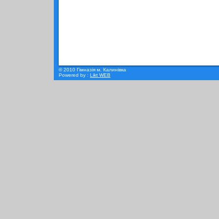
© 2010 Гімназія м. Калинівка
Powered by :
Likt WEB