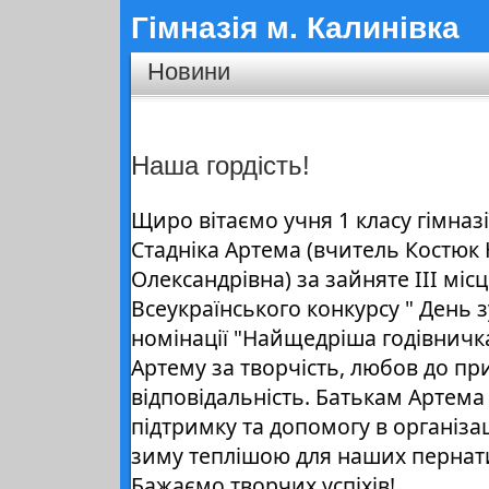
Гімназія м. Калинівка
Новини
Наша гордість!
Щиро вітаємо учня 1 класу гімназі
Стадніка Артема (вчитель Костюк 
Олександрівна) за зайняте ІІІ міс
Всеукраїнського конкурсу " День зу
номінації "Найщедріша годівничк
Артему за творчість, любов до пр
відповідальність. Батькам Артема 
підтримку та допомогу в організа
зиму теплішою для наших пернати
Бажаємо творчих успіхів!