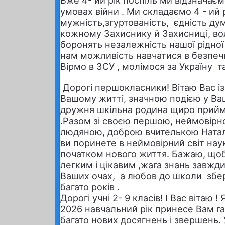
Вже 4- ий рік поспіль ми відзначає
умовах війни . Ми складаємо 4 - ий рі
мужність,згуртованість, єдність дум
кожному Захиснику й Захисниці, вол
боронять незалежність нашої рідної
нам можливість навчатися в безпеч
Вірмо в ЗСУ , молімося за Україну та 
Дорогі першокласники! Вітаю Вас із
Вашому житті, значною подією у Ва
дружня шкільна родина щиро прийма
.Разом зі своєю першою, неймовірн
людяною, доброю вчителькою Ната
ви поринете в неймовірний світ наук
початком нового життя. Бажаю, що
легким і цікавим ,жага знань завжди
Ваших очах, а любов до школи збер
багато років .
Дорогі учні 2- 9 класів! І Вас вітаю 
2026
навчальний рік принесе Вам га
багато нових досягнень і звершень.