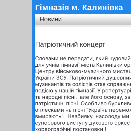
Гімназія м. Калинівка
Новини
Патріотичний концерт
Словами не передати, який чудовий
для учнів гімназії міста Калинівки о
Центру військово-музичного мистец
України ЗСУ. Патріотичний душевни
музикантів та солістів став справ
подією у нашій гімназії. У репертуар
та народні пісні, але його основу, з
патріотичні пісні. Особливо бурхлив
оплесками на пісні "Україна перемож
вмирають". Неабияку насолоду ми 
суперового виступу духового оркестр
хореографічні постановки !