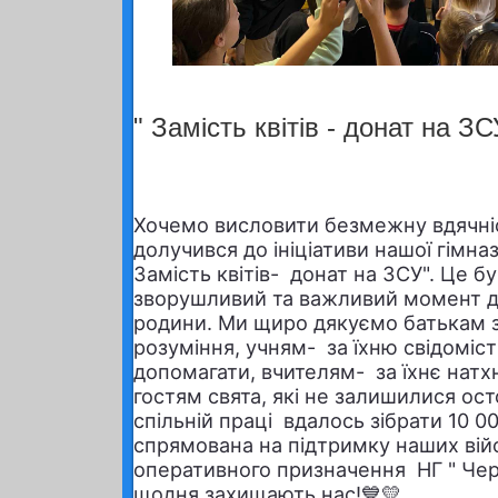
" Замість квітів - донат на ЗС
Хочемо висловити безмежну вдячніс
долучився до ініціативи нашої гімназ
Замість квітів- донат на ЗСУ". Це б
зворушливий та важливий момент дл
родини. Ми щиро дякуємо батькам з
розуміння, учням- за їхню свідомість
допомагати, вчителям- за їхнє натх
гостям свята, які не залишилися ос
спільній праці вдалось зібрати 10 0
спрямована на підтримку наших війс
оперативного призначення НГ " Чер
щодня захищають нас!💙💛