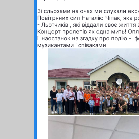
Зі сльозами на очах ми слухали ек
Повітряних сил Наталію Чіпак, яка р
- Льотчиків , які віддали своє життя 
Концерт пролетів як одна мить! Опл
і наостанок на згадку про подію - ф
музикантами і співаками