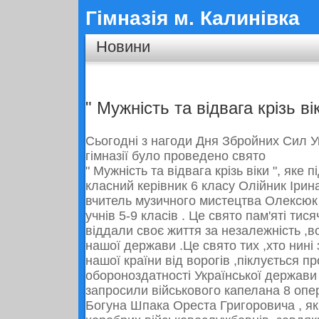
Гімназія м. Калинівка
Новини
" Мужність та відвага крізь ві
Сьогодні з нагоди Дня Збройних Сил Ук
гімназії було проведено свято
" Мужність та відвага крізь віки ", яке
класний керівник 6 класу Олійник Ірин
вчитель музичного мистецтва Олексюк
учнів 5-9 класів . Це свято пам'яті тися
віддали своє життя за незалежність ,в
нашої держави .Це свято тих ,хто нині
нашої країни від ворогів ,піклується п
обороноздатності Української держави
запросили військового капелана 8 опе
Богуна Шпака Ореста Григоровича , як