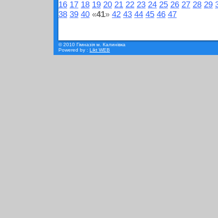
16
17
18
19
20
21
22
23
24
25
26
27
28
29
38
39
40
«
41
»
42
43
44
45
46
47
© 2010 Гімназія м. Калинівка
Powered by :
Likt WEB