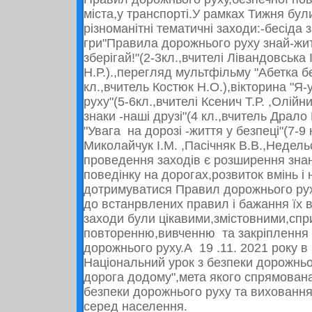
міста,у транспорті.У рамках Тижня бул
різноманітні тематичні заходи:-бесіда
гри"Правила дорожнього руху знай-жит
зберігай!"(2-3кл.,вчителі Лівандовська 
Н.Р.).,перегляд мультфільму "Абетка б
кл.,вчитель Костюк Н.О.),вікторина "Я
руху"(5-6кл.,вчителі Ксенич Т.Р. ,Олійни
знаки -наші друзі"(4 кл.,вчитель Драло 
"Увага на дорозі -життя у безпеці"(7-9 
Миколайчук І.М. ,Пасічняк В.В.,Недел
проведення заходів є розширення знан
поведінку на дорогах,розвиток вмінь і
дотримуватися Правил дорожнього рух
до встанрвлених правил і бажання їх 
заходи були цікавими,змістовними,сп
повторенню,вивченню та закріплення
дорожнього руху.А 19 .11.
2021
року в
Національний урок з безпеки дорожньо
дорога додому",мета якого спрямован
безпеки дорожнього руху та виховання
серед населення.