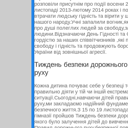
розповіли присутнім про події восени
листопаді
2013
-лютому
2014
роках і п
втрачати людську гідність та вірити у
нашого народу.Учні запалили вогник,я
про душі полеглих людей за свободу,за
людини.Відзначаючи День Гідності та
гордістю за наших співвітчизників ,які
свободу і гідність та продовжують бор
України від зовнішньої агресії.
Тиждень безпеки дорожнього
руху
Кожна дитина почуває себе у безпеці т
правильно діяти у тій чи іншій екстрем
ситуації.Сьогодні,навчаючи дітей пра
руху,ми закладаємо надійний фундаме
безпечного життя.З 15 по 19 листопада
гімназії пройшов Тиждень безпеки дор
якого було залучення дітей до вивчен
Правил дорожнього руху,безпечної пов