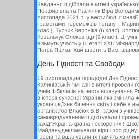
Завдання підібрали вчителі українськ
Порфирівна та Пасічняк Віра Володими
листопада
2021
р. у вестибюлі гімназі
грамотами переможців І етапу : Мари
клас ), Турчик Вероніка (6 клас), Костю
Ковальчук Олександр (9 клас ). Ці учні 
візьмуть участь у ІІ етапі ХХІІ Міжнаро
Петра Яцика. Хай щастить Вам, шановн
День Гідності та Свободи
19 листопада,напередодні Дня Гідност
Калинівській гімназії вчителі провели 
учнів 1-5класів на честь вшанування Ре
в історії сучасної України,яка змінила 
українців,їхнє бачення світу і себе в н
організатор Власюк В.В. разом з учнів
самоврядуванням підготували і прове
захід"Україна-країна нескорених !"Шко
Майдану,декламували вірші про рідну 
героїв та вшанували їх пам'ять хвили