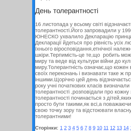
День толерантності
16 листопада у всьому світі відзнача
толерантності.Його запровадили у
199
ЮНЕСКО ухвалило Декларацію принцип
Декларації йдеться про рівність усіх 
їхнього віросповідання,етнічної належ
шкіри.Терпимість-це те,що робить мо
миру та веде від культури війни до кул
миру.Толерантність означає,що кожен
своїх переконань і визнавати таке ж п
іншими.Щорічно цей день відзначається
року учні початкових класів визначал
толерантності ,розповідали про кожну
толерантності починається з дітей,яки
просто бути такими,як всі,а поважаюч
свою точку зору та відстоювати власн
толерантними!
Сторінки:
1
2
3
4
5
6
7
8
9
10
11
12
13
14