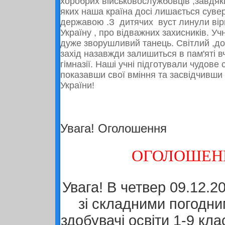
хоробрих військовослужбовців ,завдя
яких наша країна досі лишається сув
державою .З дитячих вуст линули вірш
Україну , про відважних захисників. Уч
дуже зворушливий танець. Світлий ,д
захід назавжди залишиться в пам'яті вч
гімназії. Наші учні підготували чудове
показавши свої вміння та засвідчивш
України!
Увага! Оголошення
ОГОЛОШЕН
Увага! В четвер 09.12.20
зі складними погодн
здобувачі освіти 1-9 кл