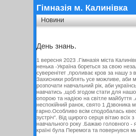
Гімназія м. Калинівка
Новини
День знань.
1 вересня
2023
.Гімназія міста Калинів
ненька -Україна бореться за свою неза
суверенітет ,проливає кров за нашу з
Захисники роблять усе можливе, аби м
розпочати навчальний рік, аби українсь
навчатись ,щоб згодом стати для наш
опорою та надією на світле майбуття 
неспокійний ранок, свято 1 Дзвоника 
гарно.Особливо всім сподобалась квес
зустріч". Від щирого серця вітаю всіх 
навчального року .Бажаю головного -
країні була Перемога та повернувся ми