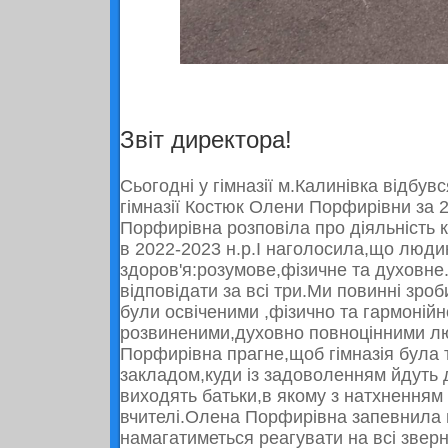
Звіт директора!
Сьогодні у гімназії м.Калинівка відбув
гімназії Костюк Олени Порфирівни за
Порфирівна розповіла про діяльність к
в
2022-2023
н.р.І наголосила,що люди
здоров'я:розумове,фізичне та духовне.
відповідати за всі три.Ми повинні зроб
були освіченими ,фізично та гармонійн
розвиненими,духовно повноцінними 
Порфирівна прагне,щоб гімназія була
закладом,куди із задоволенням йдуть д
виходять батьки,в якому з натхнення
вчителі.Олена Порфирівна запевнила 
намагатиметься реагувати на всі звер