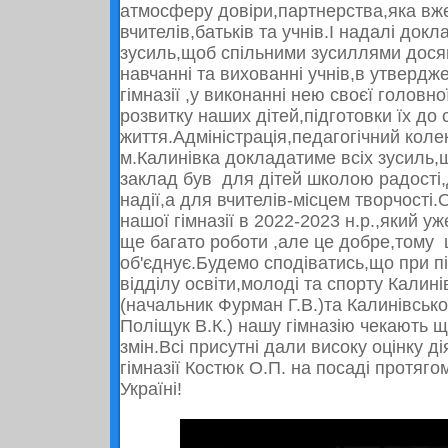
атмосферу довіри,партнерства,яка вже
вчителів,батьків та учнів.І надалі докл
зусиль,щоб спільними зусиллями досяг
навчанні та вихованні учнів,в утвердж
гімназії ,у виконанні нею своєї головної
розвитку наших дітей,підготовки їх до 
життя.Адміністрація,педагогічний колек
м.Калинівка докладатиме всіх зусиль
заклад був для дітей школою радості,
надії,а для вчителів-місцем творчості
нашої гімназії в
2022-2023
н.р.,який уж
ще багато роботи ,але це добре,тому 
об'єднує.Будемо сподіватись,що при пі
відділу освіти,молоді та спорту Калині
(начальник Фурман Г.В.)та Калинівсько
Поліщук В.К.) нашу гімназію чекають 
змін.Всі присутні дали високу оцінку д
гімназії Костюк О.П. на посаді протяг
Україні!