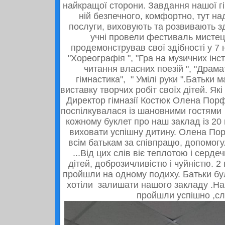
найкращої сторони. Завдання нашої гі
ній безпечного, комфортно, тут над
послуги, виховують та розвивають зд
учні провели фестиваль мистец
продемонстрував свої здібності у 7 н
"Хореографія ", "Гра на музичних інс
читання власних поезій ", "Драма
гімнастика", " Умілі руки ".Батьки 
виставку творчих робіт своїх дітей. Які
Директор гімназії Костюк Олена Порф
поспілкувалася із шановними гостями 
кожному буклет про наш заклад із 20
виховати успішну дитину. Олена По
всім батькам за співпрацю, допомогу
...Від цих слів віє теплотою і серде
дітей, доброзичливістю і чуйністю. 
пройшли на одному подиху. Батьки бул
хотіли залишати нашого закладу .Наш
пройшли успішно ,с