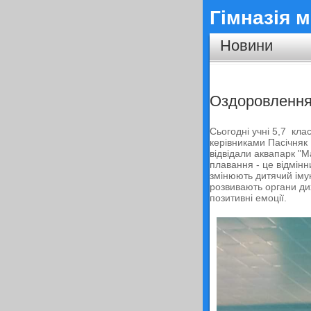
Гімназія м
Новини
Оздоровлення
Сьогодні учні 5,7 клас
керівниками Пасічня
відвідали аквапарк "М
плавання - це відмінн
змінюють дитячий іму
розвивають органи дих
позитивні емоції.