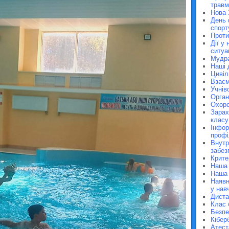
травм
Нова 
День 
спорт
Проти
Дії у
ситуа
Мудра
Наші 
Цивіл
Взаєм
Учнів
Орган
Охоро
Зарах
класу
Інфор
профі
Внутр
забез
Крите
Наша
Наша 
Наявн
у нав
Диста
Клас 
Безпе
Кібер
Атест