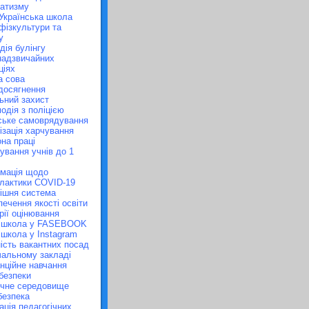
атизму
Українська школа
фізкультури та
у
дія булінгу
 надзвичайних
ціях
 сова
досягнення
ьний захист
одія з поліцією
ське самоврядування
ізація харчування
на праці
ування учнів до 1
мація щодо
лактики COVID-19
ішня система
печення якості освіти
рії оцінювання
 школа у FASEBOOK
школа у Instagram
ість вакантних посад
чальному закладі
нційне навчання
безпеки
чне середовище
безпека
ація педагогічних