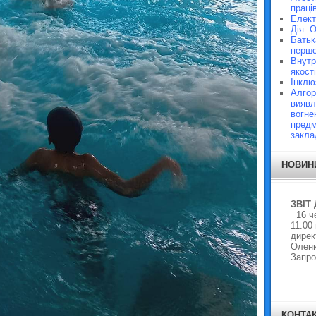
праці
Елект
Дія. 
Батьк
першо
Внутр
якості
Інклю
Алгор
виявл
вогне
предм
закла
НОВИН
ЗВІТ
16 че
11.00
дирек
Олени
Запро
КОНТА