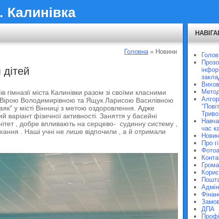
. Калинівка
НАВІГА
Головна
» Новини
Голов
Прозо
 дітей
інфор
закла
Вихов
Метод
ів гімназії міста Калинівки разом зі своїми класними
Алгор
к Вірою Володимирівною та Ящук Ларисою Василівною
"Пові
аяк" у місті Вінниці з метою оздоровлення. Адже
Триво
ий варіант фізичної активності. Заняття у басейні
Навча
нітет , добре впливають на серцево- судинну систему ,
час к
ання . Наші учні не лише відпочили , а й отримали
Нови
Про г
Фото
Конта
Грома
Корис
Пошт
Адмін
Фінан
Замов
ДПА
Профі