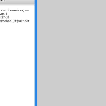
а:
м. Калинівка, пл.
ьна 1
2-27-58
:
kschool_4@ukr.net