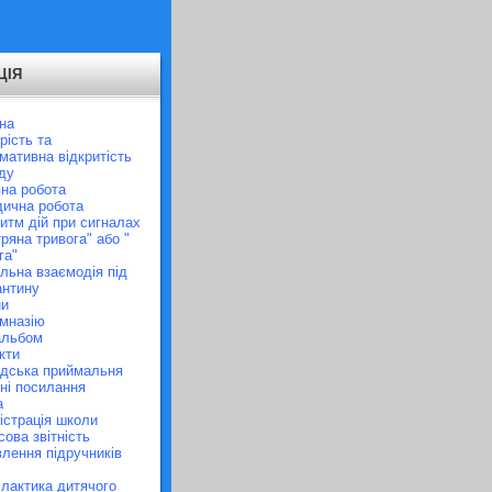
ЦІЯ
на
рість та
мативна відкритість
ду
на робота
ична робота
итм дій при сигналах
тряна тривога" або "
га"
льна взаємодія під
антину
ни
імназію
альбом
кти
дська приймальня
ні посилання
а
істрація школи
сова звітність
лення підручників
лактика дитячого