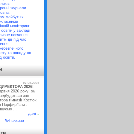
вників
ронні журнали
Освіта
ам майбутніх
класників
ішній моніторинг
 освіти у закладі
зивне навчання
итм дії під час
ення
небезпечного
ету та нападу на
д освіти.
И
01.06.2026
 ДИРЕКТОРА 2026!
рвня 2026 року об
 відбудеться звіт
тора гімназії Костюк
 Порфиріївни .
шуємо ...
далі
↓
Всі новини
КТИ