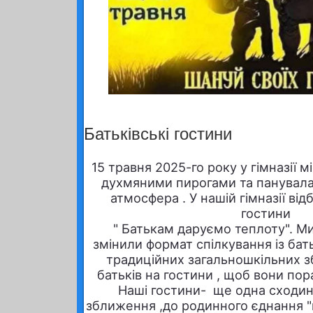
Батьківські гостини
15 травня
2025
-го року у гімназії 
духмяними пирогами та панувал
атмосфера . У нашій гімназії від
гостини
" Батькам даруємо теплоту". Ми
змінили формат спілкування із бать
традиційних загальношкільних 
батьків на гостини , щоб вони пора
Наші гостини- ще одна сходин
зближення ,до родинного єднання "в с