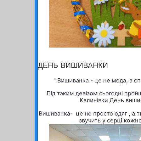
ДЕНЬ ВИШИВАНКИ
" Вишиванка - це не мода, а сп
Під таким девізом сьогодні пройш
Калинівки День виши
Вишиванка- це не просто одяг , а т
звучить у серці кожно