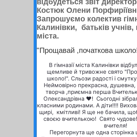
відбудеться звіт директора
Костюк Олени Порфиріївн
Запрошуємо колектив гімн
Калинівки, батьків учнів,
міста.
"Прощавай ,початкова школо
В гімназії міста Калинівки відб
щемливе й тривожне свято "Про
школо!". Сльози радості і смутку
Неймовірно прекрасна, душевна,
творча ,приємна перша Вчительк
Олександрівна ❤️! Сьогодні зібра
класними родинами. А діти!!!! Вихова
щирі, кмітливі! Я ще не бачила, що
своєю вчителькою! Свято чудове
вчителя!
Перегорнута ще одна сторінка 