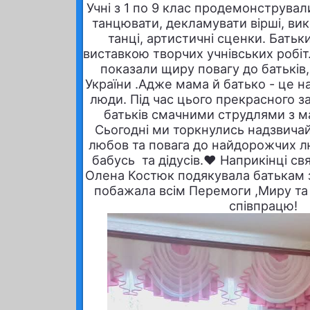
Учні з 1 по 9 клас продемонстрували
танцювати, декламувати вірші, вик
танці, артистичні сценки. Батьк
виставкою творчих учнівських робіт
показали щиру повагу до батьків, 
України .Адже мама й батько - це н
люди. Під час цього прекрасного з
батьків смачними струдлями з м
Сьогодні ми торкнулись надзвича
любов та повага до найдорожчих лю
бабусь та дідусів.❤️ Наприкінці свя
Олена Костюк подякувала батькам за
побажала всім Перемоги ,Миру та
співпрацю!