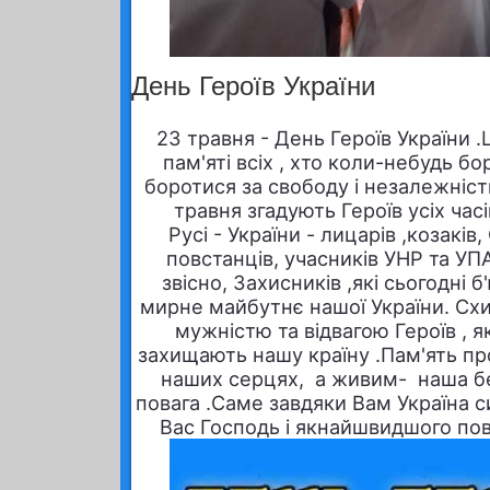
День Героїв України
23 травня - День Героїв України 
пам'яті всіх , хто коли-небудь б
боротися за свободу і незалежніст
травня згадують Героїв усіх час
Русі - України - лицарів ,козаків,
повстанців, учасників УНР та УПА
звісно, Захисників ,які сьогодні б
мирне майбутнє нашої України. Сх
мужністю та відвагою Героїв , як
захищають нашу країну .Пам'ять пр
наших серцях, а живим- наша бе
повага .Саме завдяки Вам Україна 
Вас Господь і якнайшвидшого по