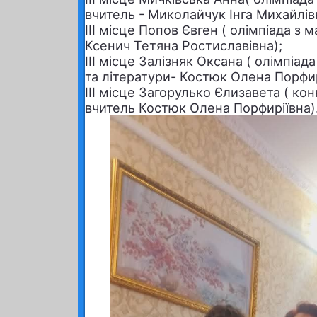
вчитель - Миколайчук Інга Михайлівн
ІІІ місце Попов Євген ( олімпіада з 
Ксенич Тетяна Ростиславівна);
ІІІ місце Залізняк Оксана ( олімпіад
та літератури- Костюк Олена Порфир
ІІІ місце Загорулько Єлизавета ( кон
вчитель Костюк Олена Порфиріївна)