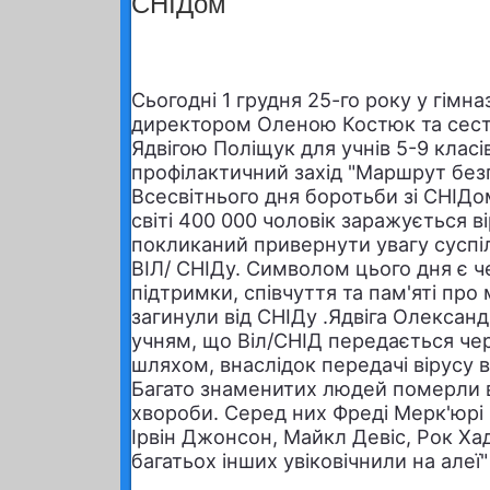
СНІДом
Сьогодні 1 грудня 25-го року у гімна
директором Оленою Костюк та се
Ядвігою Поліщук для учнів 5-9 клас
профілактичний захід "Маршрут без
Всесвітнього дня боротьби зі СНІДом
світі
400 000
чоловік заражується в
покликаний привернути увагу суспі
ВІЛ/ СНІДу. Символом цього дня є че
підтримки, співчуття та пам'яті про
загинули від СНІДу .Ядвіга Олександ
учням, що Віл/СНІД передається чер
шляхом, внаслідок передачі вірусу ві
Багато знаменитих людей померли ві
хвороби. Серед них Фреді Мерк'юрі 
Ірвін Джонсон, Майкл Девіс, Рок Хадс
багатьох інших увіковічнили на алеї"