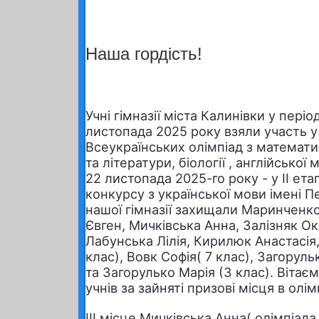
Наша гордість!
Учні гімназії міста Калинівки у періо
листопада
2025
року взяли участь у 
Всеукраїнських олімпіад з математи
та літератури, біології , англійської м
22 листопада
2025
-го року - у ІІ е
конкурсу з української мови імені П
нашої гімназії захищали Маринченк
Євген, Мичківська Анна, Залізняк Ок
Лабунська Лілія, Кирилюк Анастасія
клас), Вовк Софія( 7 клас), Загоруль
та Загорулько Марія (3 клас). Віта
учнів за зайняті призові місця в олім
ІІІ місце Мичківська Анна( олімпіада