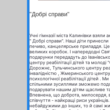
"Добрі справи"
Учні гімназії міста Калинівки взяли а
" Добрі справи". Наші діти принесли
печиво, канцелярське приладдя. Це 
великих коробок. І напередодні Свя
подарунки передадуть до Іванівсько
центру реабілітації дітей та молоді 
Дорожнє, Тульчинського центру реабі
інвалідністю , Жмеринського центру
психологічної реабілітації дітей . М
спільними зусиллями зможемо подол
подарувати нашим дітям щасливе т
Впевнена, що доброта, милосердя, 
співчуття - найкращі риси українці
небайдужими до інших, то й самі жи