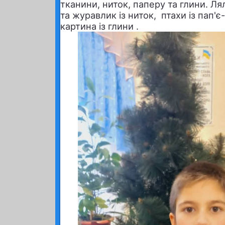
тканини, ниток, паперу та глини. Л
та журавлик із ниток, птахи із пап'
картина із глини .