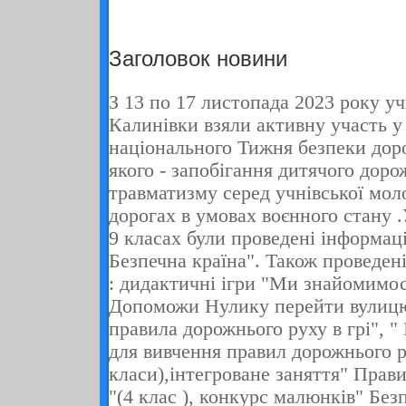
Заголовок новини
З 13 по 17 листопада
2023
року учн
Калинівки взяли активну участь у 
національного Тижня безпеки дор
якого - запобігання дитячого дор
травматизму серед учнівської моло
дорогах в умовах воєнного стану 
9 класах були проведені інформац
Безпечна країна". Також проведені
: дидактичні ігри "Ми знайомимос
Допоможи Нулику перейти вулицю"
правила дорожнього руху в грі", " 
для вивчення правил дорожнього р
класи),інтегроване заняття" Прав
"(4 клас ), конкурс малюнків" Без