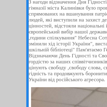
З нагоди відзначення Дня Гідності
гімназії міста Калинівки було пров
спрямованих на вшанування патрі
людей, які виступили на захист д
цінностей, відстояли національні 
європейський вибір нашої держав
,години спілкування" Небесна Сотн
змінили хід історії України", вист
шкільній бібліотеці" Пам'ятаємо 
Відзначаючи День Гідності та Сво
гордістю за наших співвітчизників
цінують свободу ,свободу слова, с
гідність та продовжують боронити
України від російського агресора.