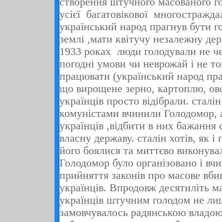
створення штучного масованого г
усієї багатовікової многостраждал
український народ прагнув бути г
землі ,мати квітучу незалежну де
1933
роках люди голодували не че
погодні умови чи неврожай і не т
працювати (український народ пра
що вирощене зерно, картоплю, ово
українців просто відібрали. сталі
комуністами вчинили Голодомор, 
українців ,відбити в них бажання
власну державу. сталін хотів, як і 
його боялися та миттєво виконува
Голодомор було організовано і вч
прийняття законів про масове вби
українців.
Впродовж десятиліть ма
українців штучним голодом не л
замовчувалось радянською владою,