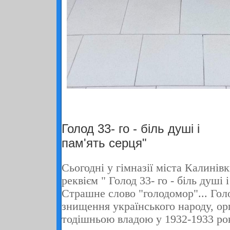
Голод 33- го - біль душі і
пам'ять серця"
Сьогодні у гімназії міста Калинів
реквієм " Голод 33- го - біль душі і
Страшне слово "голодомор"... Го
знищення українського народу, ор
тодішньою владою у
1932-1933
ро